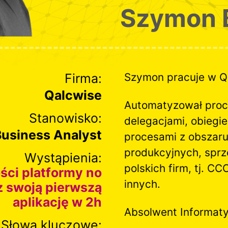
Szymon 
Firma:
Szymon pracuje w Qa
Qalcwise
Automatyzował proc
Stanowisko:
delegacjami, obiegi
Business Analyst
procesami z obszaru
produkcyjnych, spr
Wystąpienia:
polskich firm, tj. CC
ści platformy no
innych.
z swoją pierwszą
aplikację w 2h
Absolwent Informaty
Słowa kluczowe: