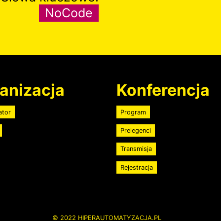
NoCode
anizacja
Konferencja
ator
Program
Prelegenci
Transmisja
Rejestracja
© 2022 HIPERAUTOMATYZACJA.PL