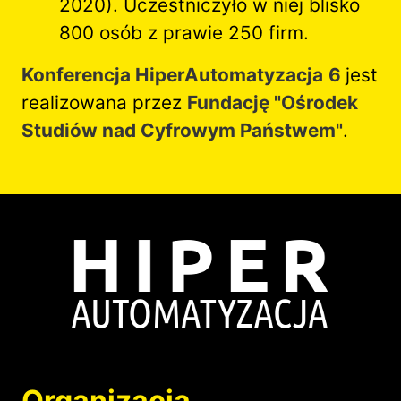
2020). Uczestniczyło w niej blisko
800 osób z prawie 250 firm.
Konferencja HiperAutomatyzacja
6
jest
realizowana przez
Fundację "Ośrodek
Studiów nad Cyfrowym Państwem"
.
Image
Organizacja