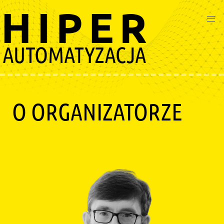
Przejdź
do
treści
O ORGANIZATORZE
Image