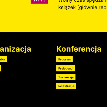
książek (głównie rep
anizacja
Konferencja
ator
Program
Prelegenci
Transmisja
Rejestracja