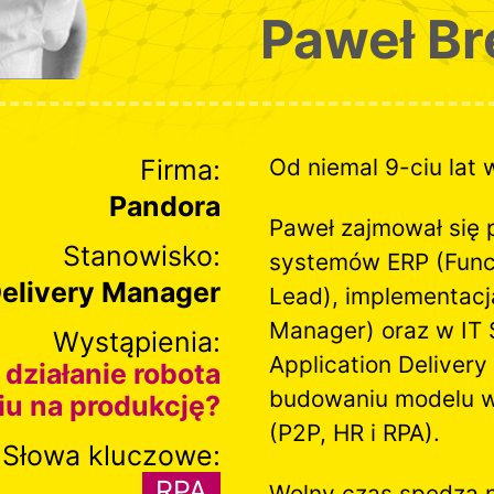
Paweł Br
Firma:
Od niemal 9-ciu lat 
Pandora
Paweł zajmował się
Stanowisko:
systemów ERP (Funct
Delivery Manager
Lead), implementacją
Manager) oraz w IT
Wystąpienia:
Application Delivery
działanie robota
budowaniu modelu w
iu na produkcję?
(P2P, HR i RPA).
Słowa kluczowe:
RPA
Wolny czas spędza n