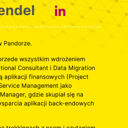
endel
w Pandorze.
 przede wszystkim wdrożeniem
ional Consultant i Data Migration
 aplikacji finansowych (Project
 Service Management jako
 Manager, gdzie skupiał się na
sparcia aplikacji back-endowych
a trekkingach z psem i czytaniem