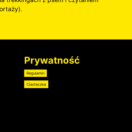
ortaży).
Prywatność
Regulamin
Ciasteczka