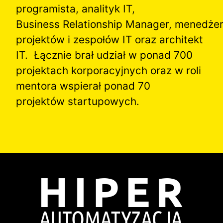
programista, analityk IT,
Business Relationship Manager, menedże
projektów i zespołów IT oraz architekt
IT. Łącznie brał udział w ponad 700
projektach korporacyjnych oraz w roli
mentora wspierał ponad 70
projektów startupowych.
Image